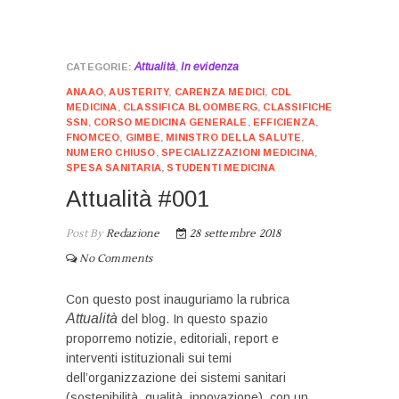
Attualità
In evidenza
,
ANAAO
,
AUSTERITY
,
CARENZA MEDICI
,
CDL
MEDICINA
,
CLASSIFICA BLOOMBERG
,
CLASSIFICHE
SSN
,
CORSO MEDICINA GENERALE
,
EFFICIENZA
,
FNOMCEO
,
GIMBE
,
MINISTRO DELLA SALUTE
,
NUMERO CHIUSO
,
SPECIALIZZAZIONI MEDICINA
,
SPESA SANITARIA
,
STUDENTI MEDICINA
Attualità #001
Post By
Redazione
28 settembre 2018
No Comments
Con questo post inauguriamo la rubrica
Attualità
del blog. In questo spazio
proporremo notizie, editoriali, report e
interventi istituzionali sui temi
dell’organizzazione dei sistemi sanitari
(sostenibilità, qualità, innovazione), con un