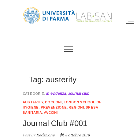
M
e
n
LABSAN
CENTRO DI FORMAZIONE E RICERCA SU
u
ORGANIZZAZIONE, QUALITÀ E SOSTENIBILITÀ
B
DEI SISTEMI SANITARI
u
t
t
o
Tag: austerity
n
In evidenza
Journal club
,
AUSTERITY
,
BOCCONI
,
LONDON SCHOOL OF
HYGIENE
,
PREVENZIONE
,
REGIONI
,
SPESA
SANITARIA
,
VACCINI
Journal Club #001
Post By
Redazione
8 ottobre 2018