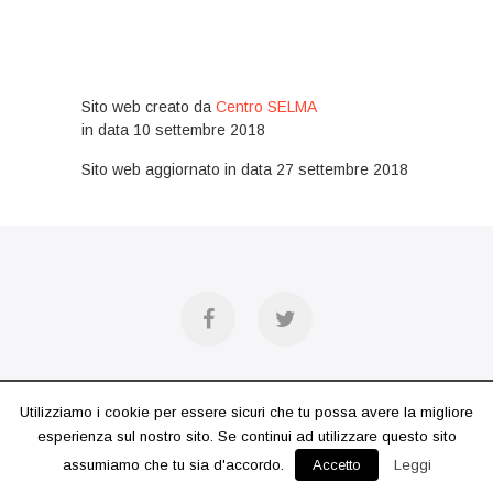
Sito web creato da
Centro SELMA
in data 10 settembre 2018
Sito web aggiornato in data 27 settembre 2018
f
t
a
w
LABSAN
| Designed by:
Theme Freesia
Utilizziamo i cookie per essere sicuri che tu possa avere la migliore
c
i
esperienza sul nostro sito. Se continui ad utilizzare questo sito
© 2026
WordPress
assumiamo che tu sia d'accordo.
Accetto
Leggi
e
t