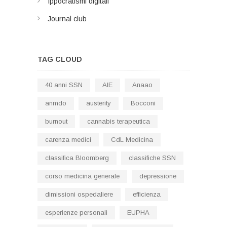
Ippocratismi digitali
Journal club
TAG CLOUD
40 anni SSN
AIE
Anaao
anmdo
austerity
Bocconi
burnout
cannabis terapeutica
carenza medici
CdL Medicina
classifica Bloomberg
classifiche SSN
corso medicina generale
depressione
dimissioni ospedaliere
efficienza
esperienze personali
EUPHA