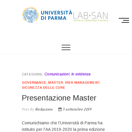
M
e
n
LABSAN
CENTRO DI FORMAZIONE E RICERCA SU
u
ORGANIZZAZIONE, QUALITÀ E SOSTENIBILITÀ
B
DEI SISTEMI SANITARI
u
t
t
o
Comunicazioni
In evidenza
,
n
GOVERNANCE
,
MASTER
,
RISK MANAGEMENT
,
SICUREZZA DELLE CURE
Presentazione Master
Post By
Redazione
5 settembre 2019
Comunichiamo che l’Università di Parma ha
istituito per l’AA 2019-2020 la prima edizione