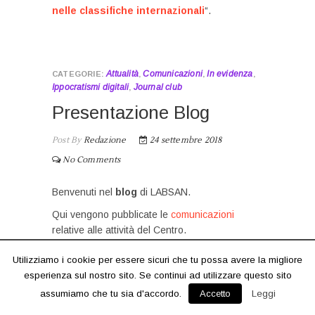
nelle classifiche internazionali
“.
Attualità
Comunicazioni
In evidenza
,
,
,
Ippocratismi digitali
Journal club
,
Presentazione Blog
Post By
Redazione
24 settembre 2018
No Comments
Benvenuti nel
blog
di LABSAN.
Qui vengono pubblicate le
comunicazioni
relative alle attività del Centro.
Troverete inoltre una selezione di contenuti
Utilizziamo i cookie per essere sicuri che tu possa avere la migliore
relativi ai nostri temi di interesse, aggiornata
esperienza sul nostro sito. Se continui ad utilizzare questo sito
frequentemente, a cura dei medici della Scuola
assumiamo che tu sia d'accordo.
Accetto
Leggi
di Specializzazione in Igiene e Medicina e
Preventiva.