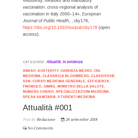
«Austerity, measles and mandatory
vaccination: cross-regional analysis of
vaccination in Italy 2000–14»,
European
Journal of Public Health
, , cky178,
https://doi.org/10.1093/eurpub/cky178
(open
access).
Attualità
In evidenza
,
ANAAO
,
AUSTERITY
,
CARENZA MEDICI
,
CDL
MEDICINA
,
CLASSIFICA BLOOMBERG
,
CLASSIFICHE
SSN
,
CORSO MEDICINA GENERALE
,
EFFICIENZA
,
FNOMCEO
,
GIMBE
,
MINISTRO DELLA SALUTE
,
NUMERO CHIUSO
,
SPECIALIZZAZIONI MEDICINA
,
SPESA SANITARIA
,
STUDENTI MEDICINA
Attualità #001
Post By
Redazione
28 settembre 2018
No Comments